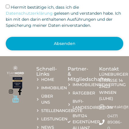
Hiermit bestätige ich, dass ich die
Datenschutzerklärung
gelesen und verstanden habe. Ich
bin mit den darin enthaltenen Ausführungen und der
Speicherung meiner Daten einverstanden.
Absenden
Schnell-
Partner-
Kontakt
Links
&
LÜNEBURGER
Mitgliedschaften
HOME
STRASSE 14
IMMOBILIENBEWERTUNG
21423
IMMOBILIEN
WINSEN
RATGEBER
ÜBER
(LUHE)
BVFI-
UNS
kontakt@
LANDESDIREKTION
STELLENANGEBOTE
BVFI24
04171
LEISTUNGEN
EIGENTÜMER
89086-
NEWS
ALLIANZ
0​​