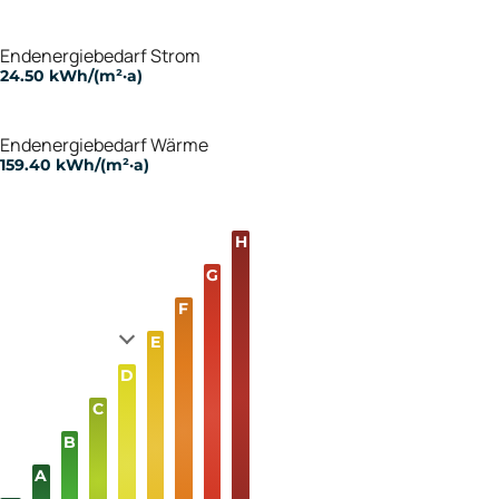
Endenergiebedarf Strom
24.50 kWh/(m²·a)
Endenergiebedarf Wärme
159.40 kWh/(m²·a)
H
G
F
E
D
C
B
A