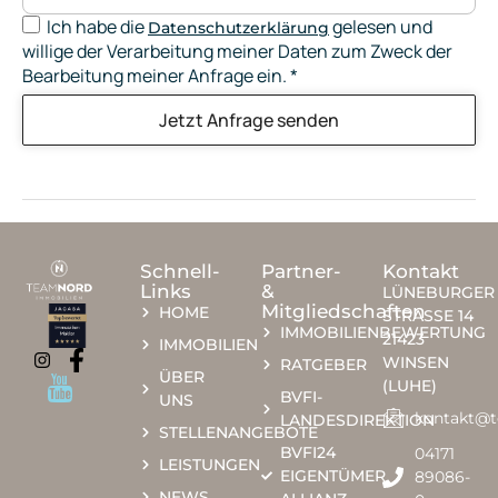
Ich habe die
gelesen und
Datenschutzerklärung
willige der Verarbeitung meiner Daten zum Zweck der
Bearbeitung meiner Anfrage ein.
*
Jetzt Anfrage senden
Schnell-
Partner-
Kontakt
Links
&
LÜNEBURGER
Mitgliedschaften
HOME
STRASSE 14
IMMOBILIENBEWERTUNG
21423
IMMOBILIEN
WINSEN
RATGEBER
ÜBER
(LUHE)
BVFI-
UNS
kontakt@
LANDESDIREKTION
STELLENANGEBOTE
BVFI24
04171
LEISTUNGEN
EIGENTÜMER
89086-
NEWS