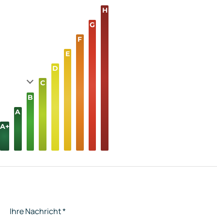
H
G
F
E
D
C
B
A
A+
Ihre Nachricht
*