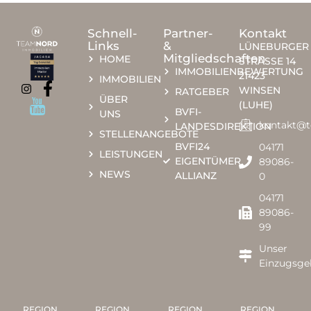
Schnell-
Partner-
Kontakt
Links
&
LÜNEBURGER
Mitgliedschaften
HOME
STRASSE 14
IMMOBILIENBEWERTUNG
21423
IMMOBILIEN
WINSEN
RATGEBER
ÜBER
(LUHE)
BVFI-
UNS
kontakt@
LANDESDIREKTION
STELLENANGEBOTE
BVFI24
04171
LEISTUNGEN
EIGENTÜMER
89086-
NEWS
ALLIANZ
0​​
04171
89086-
99
Unser
Einzugsge
REGION
REGION
REGION
REGION