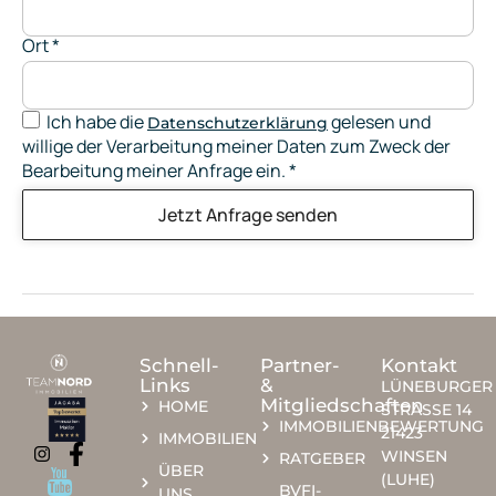
Ort
*
Ich habe die
gelesen und
Datenschutzerklärung
willige der Verarbeitung meiner Daten zum Zweck der
Bearbeitung meiner Anfrage ein.
*
Jetzt Anfrage senden
Schnell-
Partner-
Kontakt
Links
&
LÜNEBURGER
Mitgliedschaften
HOME
STRASSE 14
IMMOBILIENBEWERTUNG
21423
IMMOBILIEN
WINSEN
RATGEBER
ÜBER
(LUHE)
BVFI-
UNS