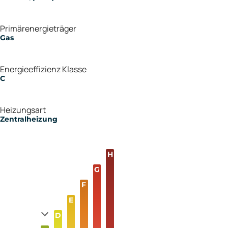
Primärenergieträger
Gas
Energieeffizienz Klasse
C
Heizungsart
Zentralheizung
H
G
F
E
D