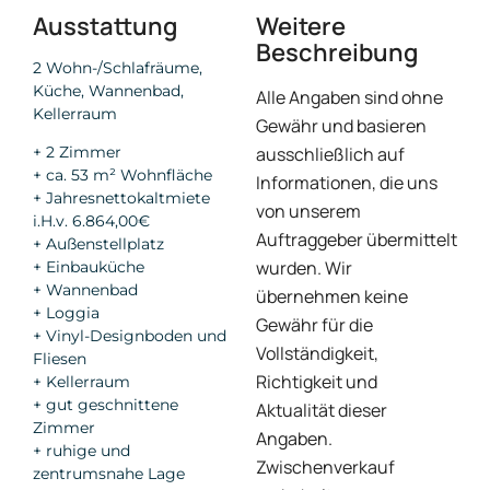
Ausstattung
Weitere
Beschreibung
2 Wohn-/Schlafräume,
Küche, Wannenbad,
Alle Angaben sind ohne
Kellerraum
Gewähr und basieren
ausschließlich auf
+ 2 Zimmer
+ ca. 53 m² Wohnfläche
Informationen, die uns
+ Jahresnettokaltmiete
von unserem
i.H.v. 6.864,00€
Auftraggeber übermittelt
+ Außenstellplatz
wurden. Wir
+ Einbauküche
+ Wannenbad
übernehmen keine
+ Loggia
Gewähr für die
+ Vinyl-Designboden und
Vollständigkeit,
Fliesen
Richtigkeit und
+ Kellerraum
+ gut geschnittene
Aktualität dieser
Zimmer
Angaben.
+ ruhige und
Zwischenverkauf
zentrumsnahe Lage