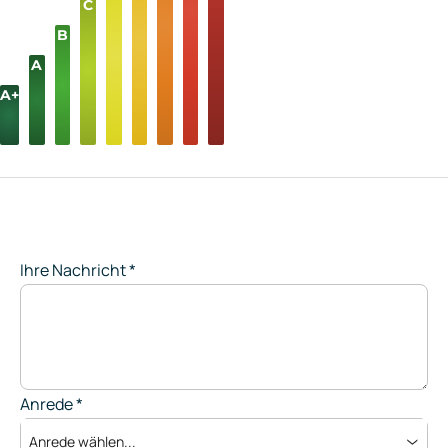
C
B
A
A+
Ihre Nachricht
*
Anrede
*
Anrede wählen...