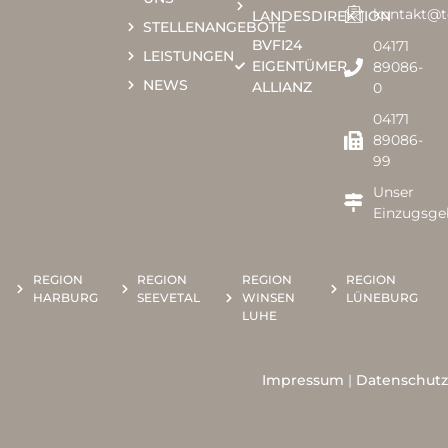
kontakt@
LANDESDIREKTION
STELLENANGEBOTE
BVFI24
04171
LEISTUNGEN
EIGENTÜMER
89086-
NEWS
ALLIANZ
0​​
04171
89086-
99
Unser
Einzugsge
REGION
REGION
REGION
REGION
HARBURG
SEEVETAL
WINSEN
LÜNEBURG
LUHE
Impressum
|
Datenschutz