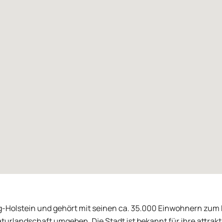
g-Holstein und gehört mit seinen ca. 35.000 Einwohnern zum 
 Naturlandschaft umgeben. Die Stadt ist bekannt für ihre att