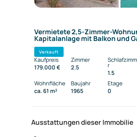
Vermietete 2,5-Zimmer-Wohnu
Kapitalanlage mit Balkon und 
Verkauft
Kaufpreis
Zimmer
Schlafzim
r
179.000 €
2.5
1.5
Wohnfläche
Baujahr
Etage
ca. 61 m²
1965
0
Ausstattungen dieser Immobilie