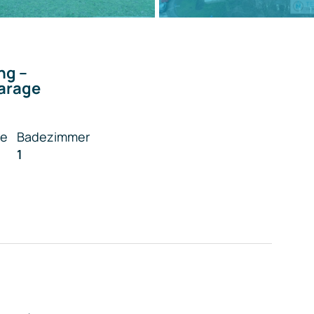
ng –
Garage
me
Badezimmer
1