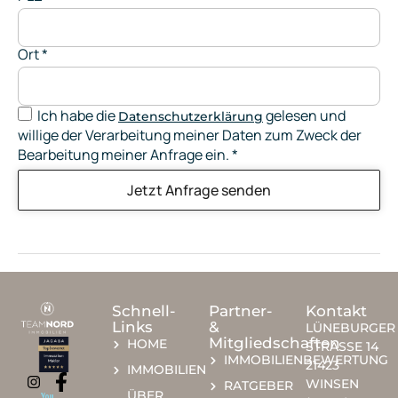
Ort
*
Ich habe die
gelesen und
Datenschutzerklärung
willige der Verarbeitung meiner Daten zum Zweck der
Bearbeitung meiner Anfrage ein.
*
Jetzt Anfrage senden
Schnell-
Partner-
Kontakt
Links
&
LÜNEBURGER
Mitgliedschaften
HOME
STRASSE 14
IMMOBILIENBEWERTUNG
21423
IMMOBILIEN
WINSEN
RATGEBER
ÜBER