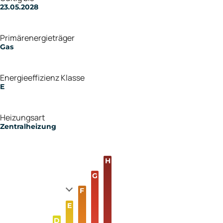
23.05.2028
Primärenergieträger
Gas
Energieeffizienz Klasse
E
Heizungsart
Zentralheizung
H
G
F
E
D