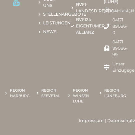
(LUHE)
BVFI-
UNS
kontakt@
LANDESDIREKTION
STELLENANGEBOTE
BVFI24
04171
LEISTUNGEN
EIGENTÜMER
89086-
NEWS
ALLIANZ
0​​
04171
89086-
99
Unser
Einzugsge
REGION
REGION
REGION
REGION
HARBURG
SEEVETAL
WINSEN
LÜNEBURG
LUHE
Impressum
|
Datenschutz