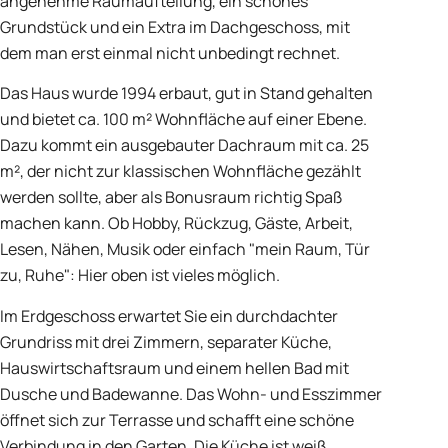
angenehme Raumaufteilung, ein schönes
Grundstück und ein Extra im Dachgeschoss, mit
dem man erst einmal nicht unbedingt rechnet.
Das Haus wurde 1994 erbaut, gut in Stand gehalten
und bietet ca. 100 m² Wohnfläche auf einer Ebene.
Dazu kommt ein ausgebauter Dachraum mit ca. 25
m², der nicht zur klassischen Wohnfläche gezählt
werden sollte, aber als Bonusraum richtig Spaß
machen kann. Ob Hobby, Rückzug, Gäste, Arbeit,
Lesen, Nähen, Musik oder einfach "mein Raum, Tür
zu, Ruhe": Hier oben ist vieles möglich.
Im Erdgeschoss erwartet Sie ein durchdachter
Grundriss mit drei Zimmern, separater Küche,
Hauswirtschaftsraum und einem hellen Bad mit
Dusche und Badewanne. Das Wohn- und Esszimmer
öffnet sich zur Terrasse und schafft eine schöne
Verbindung in den Garten. Die Küche ist weiß,