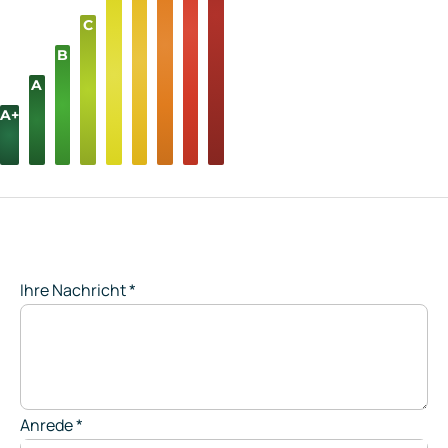
C
B
A
A+
Ihre Nachricht
*
Anrede
*