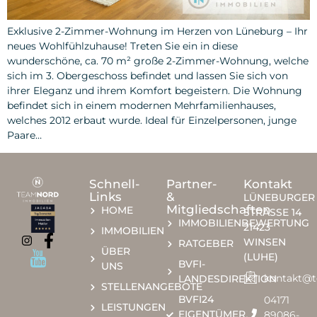
Exklusive 2-Zimmer-Wohnung im Herzen von Lüneburg – Ihr
neues Wohlfühlzuhause! Treten Sie ein in diese
wunderschöne, ca. 70 m² große 2-Zimmer-Wohnung, welche
sich im 3. Obergeschoss befindet und lassen Sie sich von
ihrer Eleganz und ihrem Komfort begeistern. Die Wohnung
befindet sich in einem modernen Mehrfamilienhauses,
welches 2012 erbaut wurde. Ideal für Einzelpersonen, junge
Paare…
Schnell-
Partner-
Kontakt
Links
&
LÜNEBURGER
Mitgliedschaften
HOME
STRASSE 14
IMMOBILIENBEWERTUNG
21423
IMMOBILIEN
WINSEN
RATGEBER
ÜBER
(LUHE)
BVFI-
UNS
kontakt@
LANDESDIREKTION
STELLENANGEBOTE
BVFI24
04171
LEISTUNGEN
EIGENTÜMER
89086-