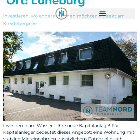
Ort:
Lüneburg
springen
Investieren, wo andere wohnen möchten – direkt am
Kreidebergsee
Investieren am Wasser – Ihre neue Kapitalanlage! Für
Kapitalanleger bedeutet dieses Angebot: eine Wohnung mit
stabilen Mieteinnahmen, zusätzlichem Potenzial durch