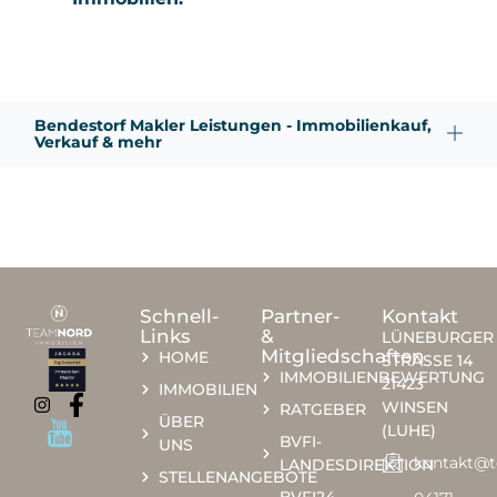
Bendestorf Makler Leistungen - Immobilienkauf,
Verkauf & mehr
Schnell-
Partner-
Kontakt
Links
&
LÜNEBURGER
Mitgliedschaften
HOME
STRASSE 14
IMMOBILIENBEWERTUNG
21423
IMMOBILIEN
WINSEN
RATGEBER
ÜBER
(LUHE)
BVFI-
UNS
kontakt@
LANDESDIREKTION
STELLENANGEBOTE
BVFI24