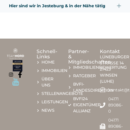
Hier sind wir in Jesteburg & in der Nähe tätig
Schnell-
Partner-
Kontakt
Links
&
LÜNEBURGER
Mitgliedschaften
HOME
STRASSE 14
IMMOBILIENBEWERTUNG
21423
IMMOBILIEN
WINSEN
RATGEBER
ÜBER
(LUHE)
BVFI-
UNS
kontakt@
LANDESDIREKTION
STELLENANGEBOTE
BVFI24
04171
LEISTUNGEN
EIGENTÜMER
89086-
NEWS
ALLIANZ
0​​
04171
89086-