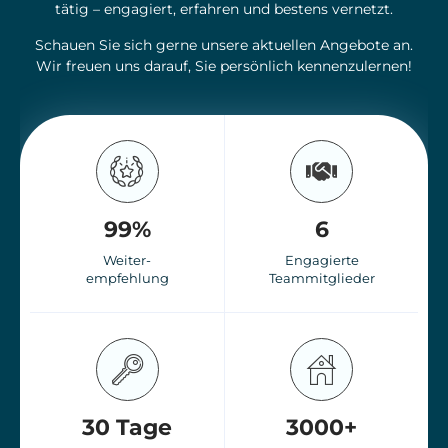
tätig – engagiert, erfahren und bestens vernetzt.
Schauen Sie sich gerne unsere aktuellen Angebote an.
Wir freuen uns darauf, Sie persönlich kennenzulernen!
99
%
6
Weiter-
Engagierte
empfehlung
Teammitglieder
30
 Tage
3000
+