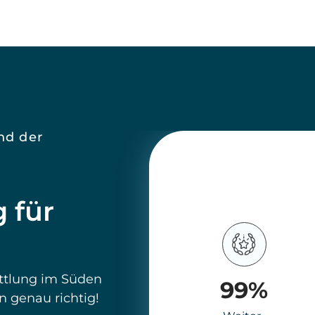
ittlung im Süden
99
%
 genau richtig!
Weiter-
rsch – wir kennen
empfehlung
wie echtes
72 durch den
chacht,
nd – heute ein
30
 Tage
uter Anbindung.
Durchschnittliche
st bereits seit
Vermarktungsdauer
gion tätig und
is.
Objekte – wir