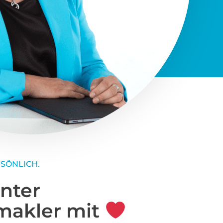
makler mit
nd
GmbH dreht sich alles um Sie
mittlung – wir kennen den
d begleiten Sie mit Herz,
er Betreuung. Auch in
sind wir seit Jahren aktiv und
iten bestens vertraut.
erkaufen oder sind auf der Suche
zum Ankommen? Wir stehen
Seite und setzen uns dafür ein,
dung für Ihre Zukunft treffen.