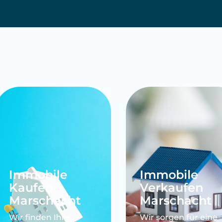
Marschacht
Marschacht
Wir finden Ihre
Wir sorgen für eine
Traumimmobilie und
reibungslose und
begleiten Sie beim
erfolgreiche
gesamten Kaufprozess.
Verkaufsabwicklung
Mehr erfahren
Mehr erfahren