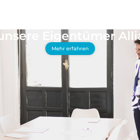
CHACHT UND UMGEBUNG
aumimmobilie –
egional