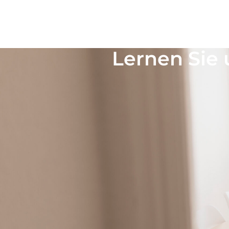
UNSERE IMMOBILIENANGEBOTE FÜR MARS
Finden Sie Ihre Tr
regional und überr