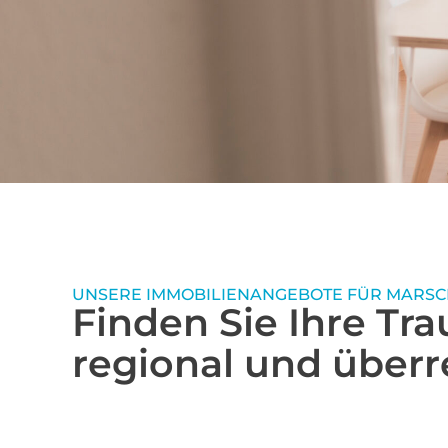
Ihr Partner für Immobilien in Marschacht u
Umgebung
Zuverlässige
Immobilienvermittlung
Marschacht