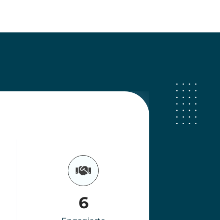
6
Engagierte
Teammitglieder
3000
+
Immobilien
im Angebot