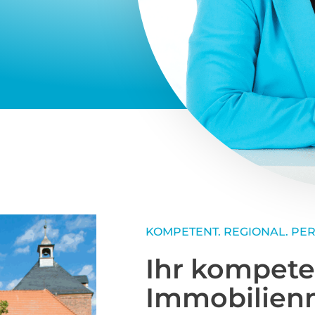
Immobilien
und Versta
Bei TeamNord Immobilien 
und Ihre Immobilie.
Ob Kauf, Verkauf oder Ver
regionalen Markt genau un
Kompetenz und persönlich
Marschacht und Umgebung 
mit den lokalen Gegebenhe
Sie möchten Ihr Zuhause v
nach dem perfekten Ort 
Ihnen mit Rat und Tat zur 
dass Sie die beste Entschei