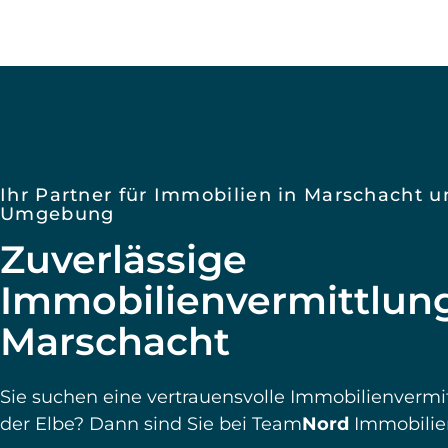
Sie suchen eine vertrauensvolle Immobilienverm
der Elbe? Dann sind Sie bei Team
Nord
Immobilien
Ob in Winsen, Buchholz, Harburg oder der Elbma
die Region und bringen langjährige Erfahrung so
Engagement mit.
Ein Beispiel ist die Gemeinde Marschacht, die 19
Zusammenschluss der Orte Eichholz, Niedermars
Obermarschacht, Oldershausen und Rönne entsta
gefragter Wohnort mit ländlichem Charme und g
Jeanette Böhm, Gründerin und Geschäftsführerin, i
2013 erfolgreich als Immobilienmaklerin in der Re
führt Team
Nord
mit Leidenschaft und Fachkenntn
Werfen Sie gern einen Blick auf unsere aktuellen 
freuen uns, Sie bald persönlich kennenzulernen!