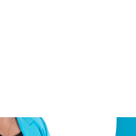
SÖNLICH.
nter