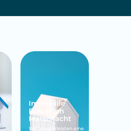
Marschacht
Wir gewährleisten eine
präzise und verlässliche
Bewertung Ihrer
.
Immobilie.
Mehr erfahren