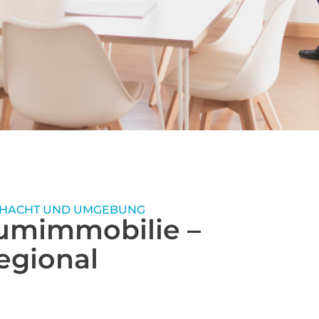
nd der
 für