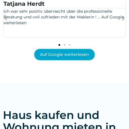
ana Herdt
Sonja
 sehr positiv überrascht über die professionelle
Liebes Te
g und voll zufrieden mit der Maklerin ! ... Auf Google
kompeten
esen
Menschlic
unterstüt
Google w
Auf Google weiterlesen
Haus kaufen und
Wohnung mieten in