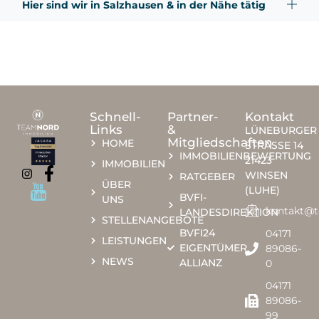
Hier sind wir in Salzhausen & in der Nähe tätig
Schnell-
Partner-
Kontakt
Links
&
LÜNEBURGER
Mitgliedschaften
HOME
STRASSE 14
IMMOBILIENBEWERTUNG
21423
IMMOBILIEN
WINSEN
RATGEBER
ÜBER
(LUHE)
BVFI-
UNS
kontakt@
LANDESDIREKTION
STELLENANGEBOTE
BVFI24
04171
LEISTUNGEN
EIGENTÜMER
89086-
NEWS
ALLIANZ
0​​
04171
89086-
99