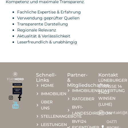
Kompetenz und maximale Transparenz.
Fachliche Expertise & Erfahrung
Verwendung geprüfter Quellen
Transparente Darstellung
Regionale Relevanz
Aktualität & Verlässlichkeit
Leserfreundlich & unabhängig
Schnell-
Partner-
Kontakt
Links
&
LÜNEBURGER
Mitgliedschaften
HOME
STRASSE 14
IMMOBILIENBEWERTUNG
21423
IMMOBILIEN
WINSEN
RATGEBER
ÜBER
(LUHE)
BVFI-
UNS
kontakt@
LANDESDIREKTION
STELLENANGEBOTE
BVFI24
04171
LEISTUNGEN
EIGENTÜMER
89086-