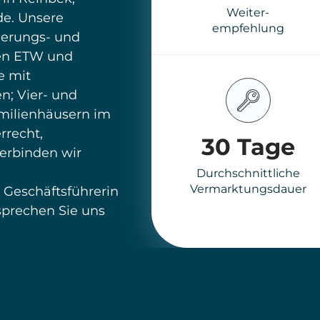
Immobile
Immobile
Kaufen
Verkaufen
Bergedorf
Bergedorf
Wir finden Ihre
Wir sorgen für eine
Traumimmobilie und
reibungslose und
begleiten Sie beim
erfolgreiche
gesamten Kaufprozess.
Verkaufsabwicklung
Mehr erfahren
Mehr erfahren