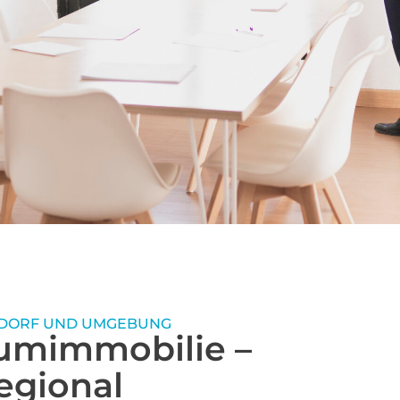
und der Umgebung
 für
99
%
 in Reinbek,
Weiter-
de. Unsere
empfehlung
ierungs- und
ten ETW und