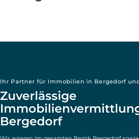
Reihen-/Doppelhäusern; Neuallermöhe/Allermöh
wasserbezogenen Quartieren und WEG-Strukturen
Marschlande mit Hofstellen, Resthöfen und Einf
Grünen – hier prüfen wir besonders Deich-/Wasse
Außenbereich (§35 BauGB) und Naturschutz. So v
lokale Marktkenntnis mit rechtlicher Sorgfalt und
zielgruppengerechtem Marketing. Gründerin und
Jeanette Böhm ist seit 2013 in der Region aktiv –
an.