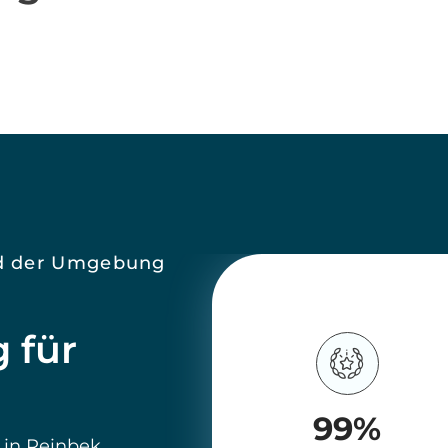
e mit
; Vier- und
amilienhäusern im
rrecht,
30
 Tage
erbinden wir
Durchschnittliche
Vermarktungsdauer
 Geschäftsführerin
 sprechen Sie uns