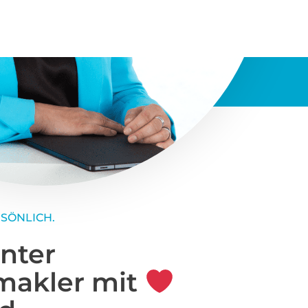
uch, WEG, Baulasten,
zifische Due Diligence (u. a.
Deichrecht, Außenbereich §35
en, Denkmalschutz),
umvermarktung mit Foto, Video,
. Wir steuern Besichtigungen,
verhandlung, Notarvorbereitung
rstützen wir mit Suchauftrag,
digitalem Datenraum und
bjektanalyse. Standortplus: S-
5 mit Anschluss an A1/A255
n die City und Richtung
gung, Schulen und Freizeitlagen
tät.