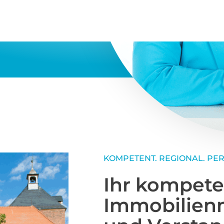
Unterlagen-Check (Grundb
Energieausweis), objektspe
Überschwemmungsgebiete/
BauGB in den Marschland
Homestaging sowie Premi
360°-Rundgang und Drohne
Bonitätsprüfung, Vertrags
und Übergabe. Käufer unte
Finanzierungs-Precheck, 
fundierter Standort- und O
Bahn (S21/S2), B5 sowie A2
sorgen für schnelle Wege i
Lübeck/Bremen; Nahversor
stärken die Wohnattraktivi
Mehr erfahren