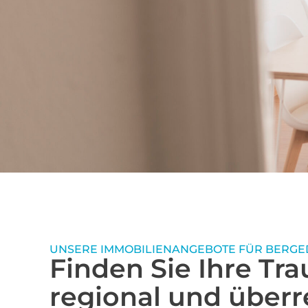
Ihr Partner für Immobilien in Bergedorf 
Zuverlässige
Immobilienvermittlung
Bergedorf
Wir agieren im gesamten Bezirk Bergedorf sowie
Wentorf, Wohltorf, Aumühle, Escheburg und Glin
Stadtteilerfahrung: Bergedorf/Lohbrügge mit san
nachverdichtungstauglichen Beständen, gefrag