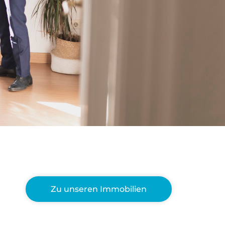
6
Engagierte
Teammitglieder