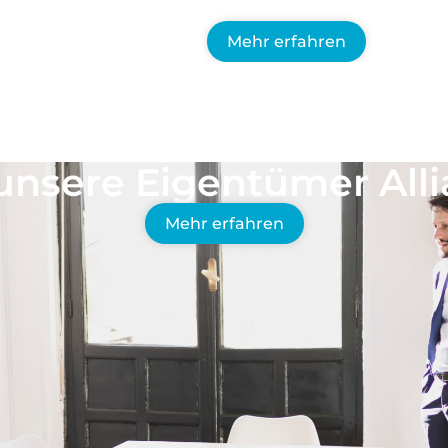
EDORF UND UMGEBUNG
aumimmobilie –
egional