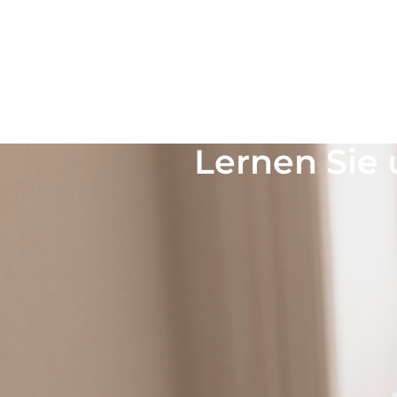
UNSERE IMMOBILIENANGEBOTE FÜR BERG
Finden Sie Ihre Tr
regional und überr