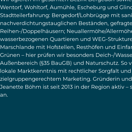
ALLES RUND UM IHRE IMMOBILIE
Unsere Leistungen
für Bergedorf und
die Region
Sobald Sie eine Immobilie kaufen,
verkaufen oder bewerten möchten, sind
Sie bei TeamNord Immobilien GmbH sind
Sie in besten Händen. Mit unserer
langjährigen Erfahrung und regionalen
Marktkenntnis bieten wir Ihnen
maßgeschneiderte Dienstleistungen, die
genau auf Ihre Bedürfnisse abgestimmt