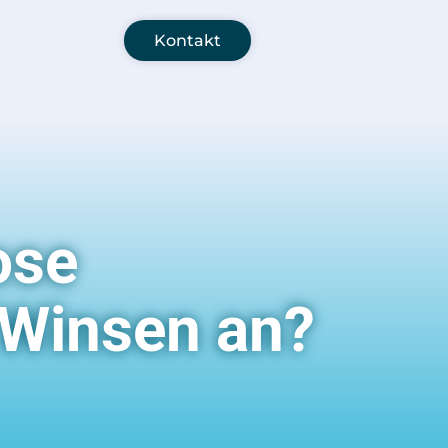
Kontakt
ose
 Winsen an?