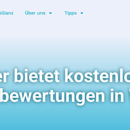
llianz
Über uns
Tipps
r bietet kostenl
bewertungen in