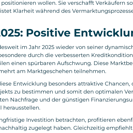
 positionieren wollen. Sie verschafft Verkäufern s
stet Klarheit während des Vermarktungsprozesse
025: Positive Entwickl
esweit im Jahr 2025 wieder von seiner dynamische
sbesondere durch die verbesserten Kreditkonditio
ilen einen spürbaren Aufschwung. Diese Marktbel
rmehrt am Marktgeschehen teilnehmen.
iese Entwicklung besonders attraktive Chancen, d
jekts zu bestimmen und somit den optimalen Ve
ärkten Nachfrage und der günstigen Finanzierungs
l herausstellen.
ngfristige Investition betrachten, profitieren eben
nachhaltig zugelegt haben. Gleichzeitig empfiehlt