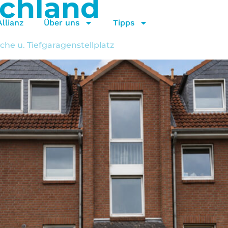
chland
llianz
Über uns
Tipps
e u. Tiefgaragenstellplatz