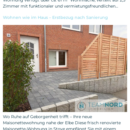
Zimmer mit funktionaler und vermietungsfreundlichen…
Wohnen wie im Haus – Erstbezug nach Sanierung
Wo Ruhe auf Geborgenheit trifft – Ihre neue
Maisonettewohnung nahe der Elbe Diese frisch renovierte
Maisonette-Wohnung in Stove empfängt Sie mit einem