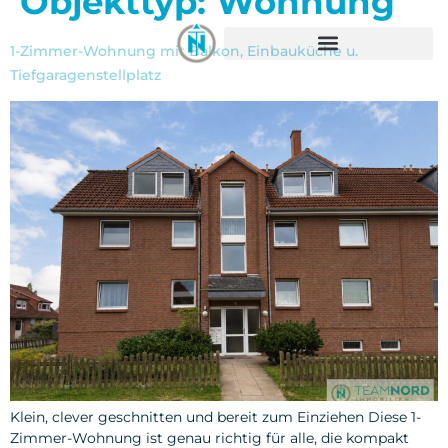
Objekttyp:
Wohnung
springen
1-Zimmer-Wohnung mit Balkon, Einbauküche u.
Tiefgaragenstellplatz
Klein, clever geschnitten und bereit zum Einziehen Diese 1-
Zimmer-Wohnung ist genau richtig für alle, die kompakt