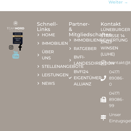
Weiter
→
Schnell-
Partner-
Kontakt
Links
&
LÜNEBURGER
Mitgliedschaften
HOME
STRASSE 14
IMMOBILIENBEWERTUNG
21423
IMMOBILIEN
WINSEN
RATGEBER
ÜBER
(LUHE)
BVFI-
UNS
kontakt@
LANDESDIREKTION
STELLENANGEBOTE
BVFI24
04171
LEISTUNGEN
EIGENTÜMER
89086-
NEWS
ALLIANZ
0​​
04171
89086-
99
Unser
Einzugsge