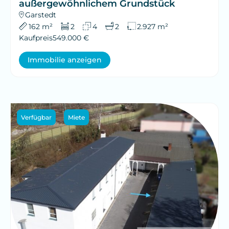
außergewöhnlichem Grundstück
Garstedt
162 m²
2
4
2
2.927 m²
Kaufpreis
549.000 €
Immobilie anzeigen
Verfügbar
Miete