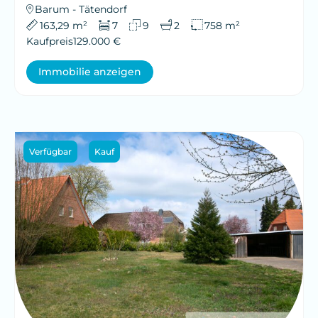
Barum - Tätendorf
163,29 m²
7
9
2
758 m²
Kaufpreis
129.000 €
Immobilie anzeigen
Verfügbar
Kauf