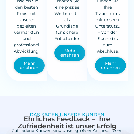
Erzielen Sie
Erhalten Sie
Finden Sie
den besten
eine präzise
Ihre
Preis mit
Wertermittlung
Traumimmobilie
unserer
als
mit unserer
gezielten
Grundlage
Unterstützung
Vermarktung
für sichere
– von der
und
Entscheidungen.
Suche bis
professionellen
zum
Mehr
Abwicklung.
Abschluss.
erfahren
Mehr
Mehr
erfahren
erfahren
DAS SAGEN UNSERE KUNDEN
Ehrliches Feedback – Ihre
Zufriedenheit ist unser Erfolg
Zufriedene Kunden sind unser größter Antrieb. Lesen