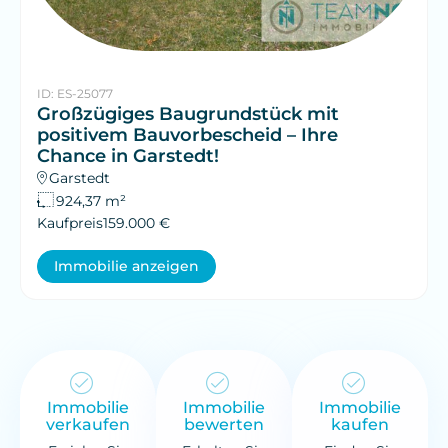
ID: ES-25077
Großzügiges Baugrundstück mit
positivem Bauvorbescheid – Ihre
Chance in Garstedt!
Garstedt
924,37 m²
Kaufpreis
159.000 €
Immobilie anzeigen
Immobilie
Immobilie
Immobilie
verkaufen
bewerten
kaufen