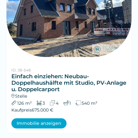
ID: JB-548
Einfach einziehen: Neubau-
Doppelhaushälfte mit Studio, PV-Anlage
u. Doppelcarport
Stelle
126 m²
3
4
1
540 m²
Kaufpreis
675.000 €
Immobilie anzeigen