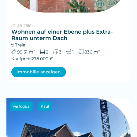
ID: JB-26104
Wohnen auf einer Ebene plus Extra-
Raum unterm Dach
Treia
99,51 m²
2
3
1
836 m²
Kaufpreis
278.000 €
Immobilie anzeigen
Verfügbar
Kauf