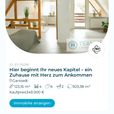
ID: ES-25099
Hier beginnt Ihr neues Kapitel – ein
Zuhause mit Herz zum Ankommen
Garstedt
123,16 m²
4
6
2
923,38 m²
Kaufpreis
349.000 €
Immobilie anzeigen