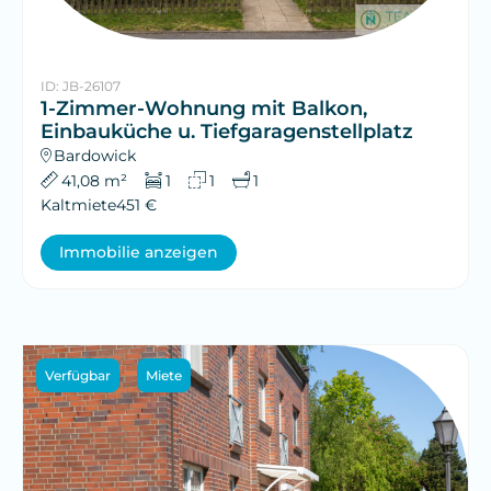
ID: JB-26107
1-Zimmer-Wohnung mit Balkon,
Einbauküche u. Tiefgaragenstellplatz
Bardowick
41,08 m²
1
1
1
Kaltmiete
451 €
Immobilie anzeigen
Verfügbar
Miete