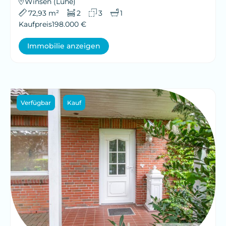
Winsen (Luhe)
72,93 m²
2
3
1
Kaufpreis
198.000 €
Immobilie anzeigen
Verfügbar
Kauf