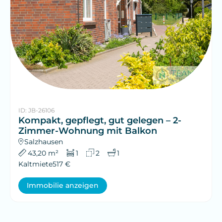
ID: JB-26106
Kompakt, gepflegt, gut gelegen – 2-
Zimmer-Wohnung mit Balkon
Salzhausen
43,20 m²
1
2
1
Kaltmiete
517 €
Immobilie anzeigen